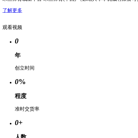
了解更多
观看视频
0
年
创立时间
0
%
程度
准时交货率
0
+
人数