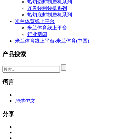
热切边封制袋机系列
连卷袋制袋机系列
热切底封制袋机系列
米兰体育线上平台
米兰体育线上平台
行业新闻
米兰体育线上平台-米兰体育(中国)
产品搜索
语言
简体中文
分享