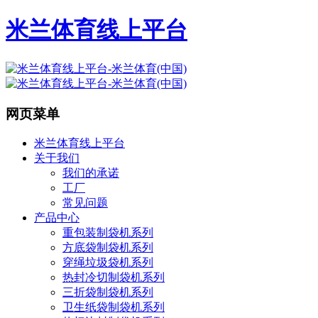
米兰体育线上平台
网页菜单
米兰体育线上平台
关于我们
我们的承诺
工厂
常见问题
产品中心
重包装制袋机系列
方底袋制袋机系列
穿绳垃圾袋机系列
热封冷切制袋机系列
三折袋制袋机系列
卫生纸袋制袋机系列