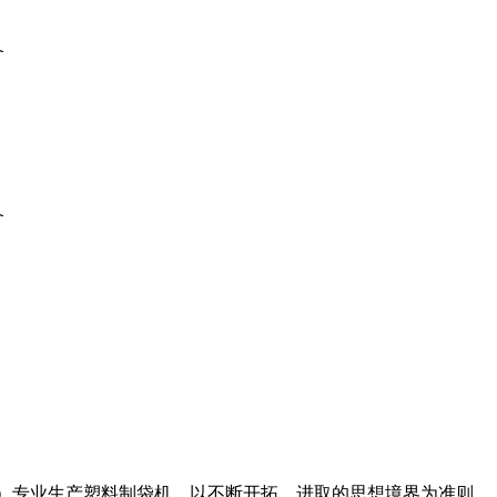
备
备
公司）专业生产塑料制袋机。以不断开拓，进取的思想境界为准则。