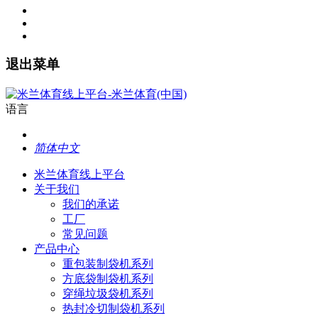
退出菜单
语言
简体中文
米兰体育线上平台
关于我们
我们的承诺
工厂
常见问题
产品中心
重包装制袋机系列
方底袋制袋机系列
穿绳垃圾袋机系列
热封冷切制袋机系列